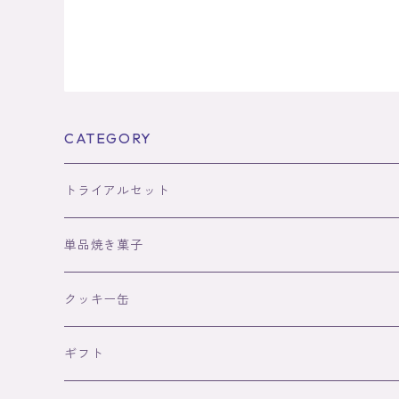
CATEGORY
トライアルセット
単品焼き菓子
フィナンシェ
クッキー缶
ボトル
8種缶(正方形)
ギフト